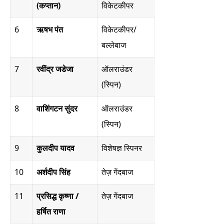
(कप्तान)
विकेटकीपर
6
ऋषभ पंत
विकेटकीपर/
बल्लेबाज
7
रवींद्र जडेजा
ऑलराउंडर
(स्पिन)
8
वाशिंगटन सुंदर
ऑलराउंडर
(स्पिन)
9
कुलदीप यादव
विशेषज्ञ स्पिनर
10
अर्शदीप सिंह
तेज़ गेंदबाज
11
प्रसिद्ध कृष्णा /
तेज़ गेंदबाज
हर्षित राणा