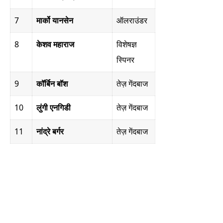
7
मार्को यानसेन
ऑलराउंडर
8
केशव महाराज
विशेषज्ञ
स्पिनर
9
कॉर्बिन बॉश
तेज़ गेंदबाज
10
लुंगी एनगिडी
तेज़ गेंदबाज
11
नांद्रे बर्गर
तेज़ गेंदबाज