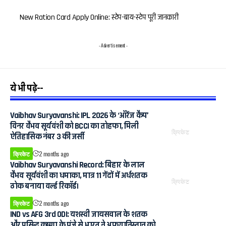
New Ration Card Apply Online: स्टेप-बाय-स्टेप पूरी जानकारी
- Advertisement -
ये भी पढ़े--
Vaibhav Suryavanshi: IPL 2026 के ‘ऑरेंज कैप’
विनर वैभव सूर्यवंशी को BCCI का तोहफा, मिली
क्रिकेट
ऐतिहासिक नंबर 3 की जर्सी
क्रिकेट
2 months ago
Vaibhav Suryavanshi Record: बिहार के लाल
वैभव सूर्यवंशी का धमाका, मात्र 11 गेंदों में अर्धशतक
क्रिकेट
ठोक बनाया वर्ल्ड रिकॉर्ड।
क्रिकेट
2 months ago
IND vs AFG 3rd ODI: यशस्वी जायसवाल के शतक
और प्रसिद्ध कृष्णा के पंजे से भारत ने अफगानिस्तान को