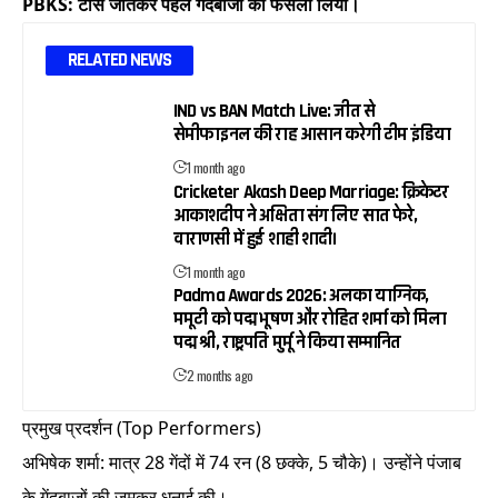
PBKS: टॉस जीतकर पहले गेंदबाजी का फैसला लिया।
RELATED NEWS
IND vs BAN Match Live: जीत से
सेमीफाइनल की राह आसान करेगी टीम इंडिया
1 month ago
Cricketer Akash Deep Marriage: क्रिकेटर
आकाशदीप ने अक्षिता संग लिए सात फेरे,
वाराणसी में हुई शाही शादी।
1 month ago
Padma Awards 2026: अलका याग्निक,
ममूटी को पद्म भूषण और रोहित शर्मा को मिला
पद्म श्री, राष्ट्रपति मुर्मू ने किया सम्मानित
2 months ago
प्रमुख प्रदर्शन (Top Performers)
अभिषेक शर्मा: मात्र 28 गेंदों में 74 रन (8 छक्के, 5 चौके)। उन्होंने पंजाब
के गेंदबाजों की जमकर धुनाई की।