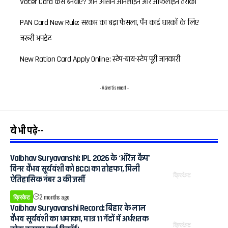
Voter Card कैसे बनवाएं? जानें आसान ऑनलाइन और ऑफलाइन तरीका
PAN Card New Rule: सरकार का बड़ा फैसला, पैन कार्ड धारकों के लिए
जरूरी अपडेट
New Ration Card Apply Online: स्टेप-बाय-स्टेप पूरी जानकारी
- Advertisement -
ये भी पढ़े--
Vaibhav Suryavanshi: IPL 2026 के ‘ऑरेंज कैप’
विनर वैभव सूर्यवंशी को BCCI का तोहफा, मिली
क्रिकेट
ऐतिहासिक नंबर 3 की जर्सी
क्रिकेट
2 months ago
Vaibhav Suryavanshi Record: बिहार के लाल
वैभव सूर्यवंशी का धमाका, मात्र 11 गेंदों में अर्धशतक
क्रिकेट