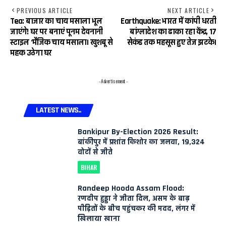
PREVIOUS ARTICLE
NEXT ARTICLE
Tea: बाजार का चाय मसाला भूल
Earthquake: भारत में कांपी धरती
जाएंगे! घर पर बनाएं पूनम देवनानी
बांग्लादेश का ढाका रहा केंद्र, 17
स्टाइल ‘मैजिक चाय मसाला। खुशबू से
सेकंड तक महसूस हुए तेज झटके।
महक उठेगा घर
- Advertisement -
LATEST NEWS..
Bankipur By-Election 2026 Result:
बांकीपुर में प्रशांत किशोर का जलवा, 19,324
वोटों से जीते
BIHAR
Randeep Hooda Assam Flood:
रणदीप हुड्डा ने जीता दिल, असम के बाढ़
पीड़ितों के बीच पहुंचकर की मदद, लंगर में
खिलाया खाना