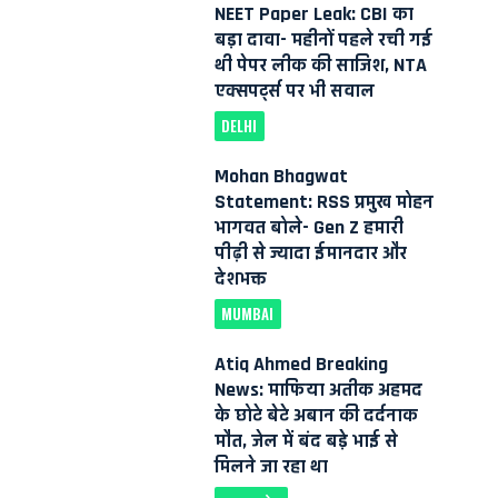
NEET Paper Leak: CBI का
बड़ा दावा- महीनों पहले रची गई
थी पेपर लीक की साजिश, NTA
एक्सपर्ट्स पर भी सवाल
DELHI
Mohan Bhagwat
Statement: RSS प्रमुख मोहन
भागवत बोले- Gen Z हमारी
पीढ़ी से ज्यादा ईमानदार और
देशभक्त
MUMBAI
Atiq Ahmed Breaking
News: माफिया अतीक अहमद
के छोटे बेटे अबान की दर्दनाक
मौत, जेल में बंद बड़े भाई से
मिलने जा रहा था