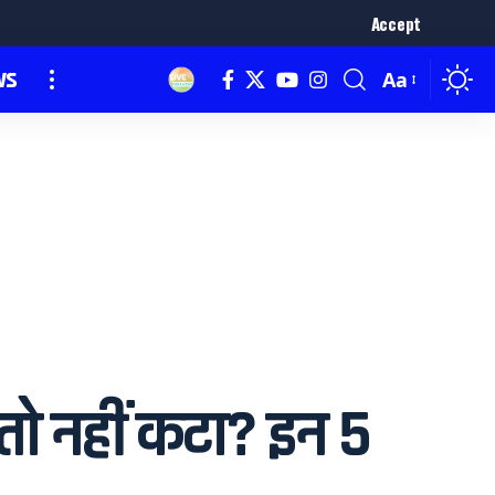
Accept
ws
Aa
ो नहीं कटा? इन 5