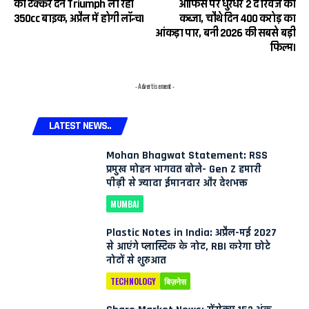
को टक्कर देने Triumph ला रही
ऑफिस पर धुरंधर 2 द रिवेंज का
350cc बाइक, अप्रैल में होगी लॉन्च।
कब्जा, चौथे दिन ₹400 करोड़ का
आंकड़ा पार, बनी 2026 की सबसे बड़ी
फिल्म।
- Advertisement -
LATEST NEWS..
Mohan Bhagwat Statement: RSS
प्रमुख मोहन भागवत बोले- Gen Z हमारी
पीढ़ी से ज्यादा ईमानदार और देशभक्त
MUMBAI
Plastic Notes in India: अप्रैल-मई 2027
से आएंगे प्लास्टिक के नोट, RBI करेगा छोटे
नोटों से शुरुआत
TECHNOLOGY
बिज़नेस