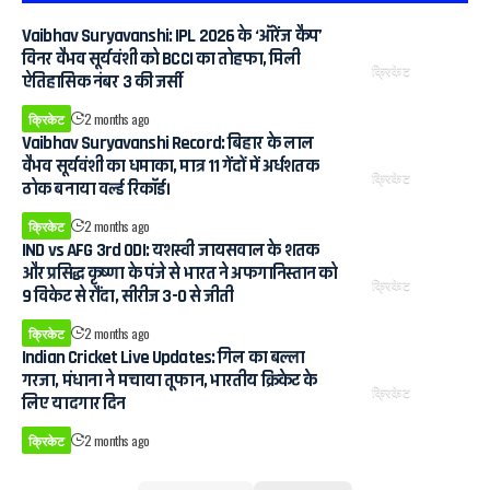
Vaibhav Suryavanshi: IPL 2026 के ‘ऑरेंज कैप’
विनर वैभव सूर्यवंशी को BCCI का तोहफा, मिली
क्रिकेट
ऐतिहासिक नंबर 3 की जर्सी
क्रिकेट
2 months ago
Vaibhav Suryavanshi Record: बिहार के लाल
वैभव सूर्यवंशी का धमाका, मात्र 11 गेंदों में अर्धशतक
क्रिकेट
ठोक बनाया वर्ल्ड रिकॉर्ड।
क्रिकेट
2 months ago
IND vs AFG 3rd ODI: यशस्वी जायसवाल के शतक
और प्रसिद्ध कृष्णा के पंजे से भारत ने अफगानिस्तान को
क्रिकेट
9 विकेट से रौंदा, सीरीज 3-0 से जीती
क्रिकेट
2 months ago
Indian Cricket Live Updates: गिल का बल्ला
गरजा, मंधाना ने मचाया तूफान, भारतीय क्रिकेट के
क्रिकेट
लिए यादगार दिन
क्रिकेट
2 months ago