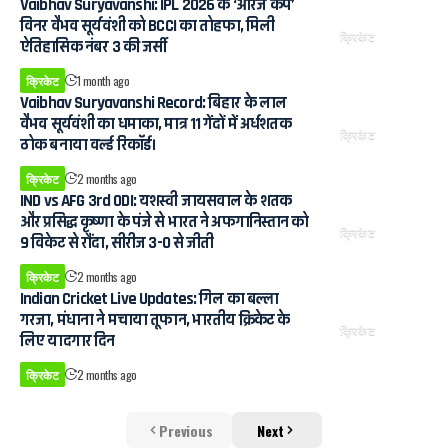
Vaibhav Suryavanshi: IPL 2026 के ‘ऑरेंज कैप’
विनर वैभव सूर्यवंशी को BCCI का तोहफा, मिली
क्रिकेट
ऐतिहासिक नंबर 3 की जर्सी
क्रिकेट
1 month ago
Vaibhav Suryavanshi Record: बिहार के लाल
वैभव सूर्यवंशी का धमाका, मात्र 11 गेंदों में अर्धशतक
क्रिकेट
ठोक बनाया वर्ल्ड रिकॉर्ड।
क्रिकेट
2 months ago
IND vs AFG 3rd ODI: यशस्वी जायसवाल के शतक
और प्रसिद्ध कृष्णा के पंजे से भारत ने अफगानिस्तान को
क्रिकेट
9 विकेट से रौंदा, सीरीज 3-0 से जीती
क्रिकेट
2 months ago
Indian Cricket Live Updates: गिल का बल्ला
गरजा, मंधाना ने मचाया तूफान, भारतीय क्रिकेट के
क्रिकेट
लिए यादगार दिन
क्रिकेट
2 months ago
Previous
Next