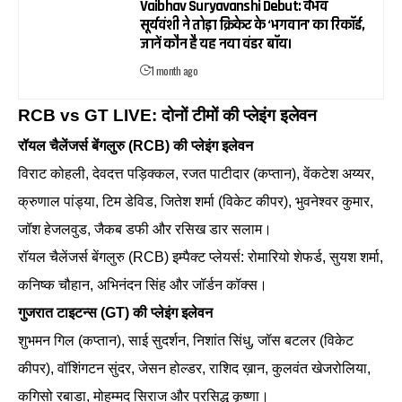
Vaibhav Suryavanshi Debut: वैभव
सूर्यवंशी ने तोड़ा क्रिकेट के ‘भगवान’ का रिकॉर्ड,
जानें कौन है यह नया वंडर बॉय।
1 month ago
RCB vs GT LIVE: दोनों टीमों की प्लेइंग इलेवन
रॉयल चैलेंजर्स बेंगलुरु (RCB) की प्लेइंग इलेवन
विराट कोहली, देवदत्त पड़िक्कल, रजत पाटीदार (कप्तान), वेंकटेश अय्यर,
क्रुणाल पांड्या, टिम डेविड, जितेश शर्मा (विकेट कीपर), भुवनेश्वर कुमार,
जॉश हेजलवुड, जैकब डफी और रसिख डार सलाम।
रॉयल चैलेंजर्स बेंगलुरु (RCB) इम्पैक्ट प्लेयर्स: रोमारियो शेफर्ड, सुयश शर्मा,
कनिष्क चौहान, अभिनंदन सिंह और जॉर्डन कॉक्स।
गुजरात टाइटन्स (GT) की प्लेइंग इलेवन
शुभमन गिल (कप्तान), साई सुदर्शन, निशांत सिंधु, जॉस बटलर (विकेट
कीपर), वॉशिंगटन सुंदर, जेसन होल्डर, राशिद ख़ान, कुलवंत खेजरोलिया,
कगिसो रबाडा, मोहम्मद सिराज और प्रसिद्ध कृष्णा।