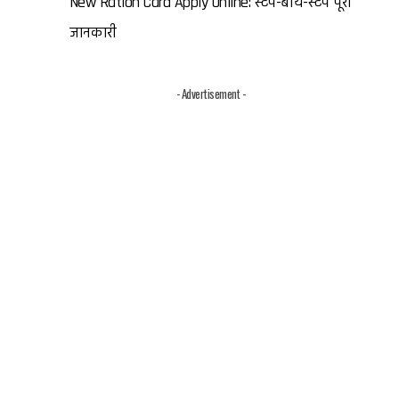
New Ration Card Apply Online: स्टेप-बाय-स्टेप पूरी
जानकारी
- Advertisement -