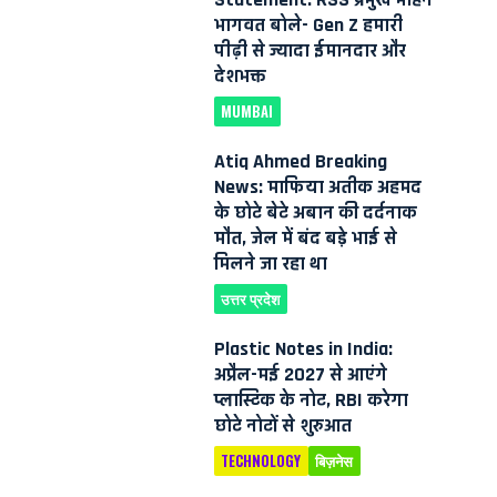
भागवत बोले- Gen Z हमारी
पीढ़ी से ज्यादा ईमानदार और
देशभक्त
MUMBAI
Atiq Ahmed Breaking
News: माफिया अतीक अहमद
के छोटे बेटे अबान की दर्दनाक
मौत, जेल में बंद बड़े भाई से
मिलने जा रहा था
उत्तर प्रदेश
Plastic Notes in India:
अप्रैल-मई 2027 से आएंगे
प्लास्टिक के नोट, RBI करेगा
छोटे नोटों से शुरुआत
TECHNOLOGY
बिज़नेस