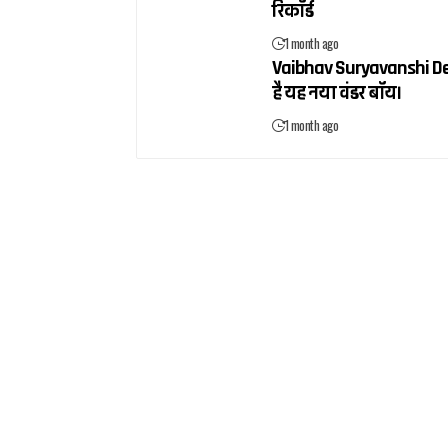
रिकॉर्ड
1 month ago
Vaibhav Suryavanshi Debut:
है यह नया वंडर बॉय।
1 month ago