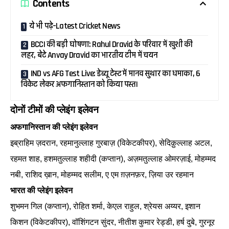
Contents
ये भी पढ़े–Latest Cricket News
BCCI की बड़ी घोषणा: Rahul Dravid के परिवार में खुशी की
लहर, बेटे Anvay Dravid का भारतीय टीम में चयन
IND vs AFG Test Live: डेब्यू टेस्ट में मानव सुथार का धमाका, 6
विकेट लेकर अफगानिस्तान को किया पस्त।
दोनों टीमों की प्लेइंग इलेवन
अफगानिस्तान की प्लेइंग इलेवन
इब्राहिम ज़दरान, रहमानुल्लाह गुरबाज़ (विकेटकीपर), सेदिक़ुल्लाह अटल,
रहमत शाह, हशमतुल्लाह शहीदी (कप्तान), अज़मतुल्लाह ओमरज़ाई, मोहम्मद
नबी, राशिद ख़ान, मोहम्मद सलीम, ए एम ग़ज़नफ़र, ज़िया उर रहमान
भारत की प्लेइंग इलेवन
शुभमन गिल (कप्तान), रोहित शर्मा, केएल राहुल, श्रेयस अय्यर, इशान
किशन (विकेटकीपर), वॉशिंगटन सुंदर, नीतीश कुमार रेड्डी, हर्ष दुबे, गुरनूर