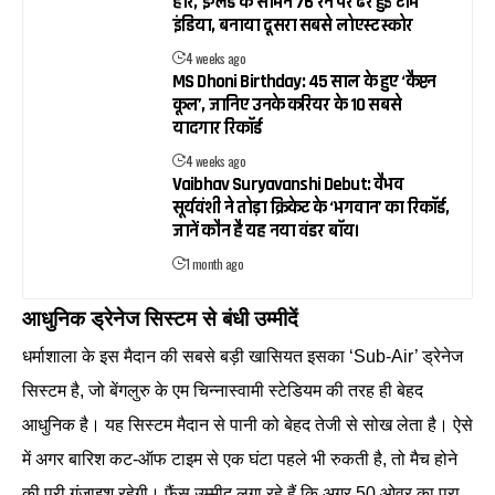
हार, इंग्लैंड के सामने 76 रन पर ढेर हुई टीम
इंडिया, बनाया दूसरा सबसे लोएस्ट स्कोर
4 weeks ago
MS Dhoni Birthday: 45 साल के हुए ‘कैप्टन
कूल’, जानिए उनके करियर के 10 सबसे
यादगार रिकॉर्ड
4 weeks ago
Vaibhav Suryavanshi Debut: वैभव
सूर्यवंशी ने तोड़ा क्रिकेट के ‘भगवान’ का रिकॉर्ड,
जानें कौन है यह नया वंडर बॉय।
1 month ago
आधुनिक ड्रेनेज सिस्टम से बंधी उम्मीदें
धर्माशाला के इस मैदान की सबसे बड़ी खासियत इसका ‘Sub-Air’ ड्रेनेज
सिस्टम है, जो बेंगलुरु के एम चिन्नास्वामी स्टेडियम की तरह ही बेहद
आधुनिक है। यह सिस्टम मैदान से पानी को बेहद तेजी से सोख लेता है। ऐसे
में अगर बारिश कट-ऑफ टाइम से एक घंटा पहले भी रुकती है, तो मैच होने
की पूरी गुंजाइश रहेगी। फैंस उम्मीद लगा रहे हैं कि अगर 50 ओवर का पूरा