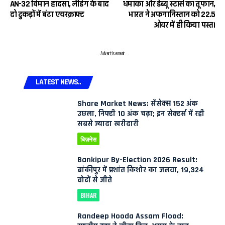
AN-32 विमान हादसा, लैंडिंग के बाद
धमाका और डेब्यू स्टार्स का तूफान,
दो टुकड़ों में बंटा एयरक्राफ्ट
भारत ने अफगानिस्तान को 22.5
ओवर में ही किया पस्त।
- Advertisement -
LATEST NEWS..
Share Market News: सेंसेक्स 152 अंक
उछला, निफ्टी 10 अंक चढ़ा; इन सेक्टर्स में रही
सबसे ज्यादा खरीदारी
बिज़नेस
Bankipur By-Election 2026 Result:
बांकीपुर में प्रशांत किशोर का जलवा, 19,324
वोटों से जीते
BIHAR
Randeep Hooda Assam Flood: