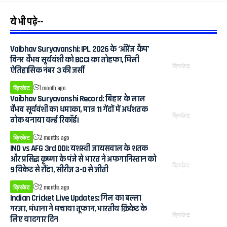
ये भी पढ़े--
Vaibhav Suryavanshi: IPL 2026 के ‘ऑरेंज कैप’
विनर वैभव सूर्यवंशी को BCCI का तोहफा, मिली
क्रिकेट
ऐतिहासिक नंबर 3 की जर्सी
क्रिकेट
1 month ago
Vaibhav Suryavanshi Record: बिहार के लाल
वैभव सूर्यवंशी का धमाका, मात्र 11 गेंदों में अर्धशतक
क्रिकेट
ठोक बनाया वर्ल्ड रिकॉर्ड।
क्रिकेट
2 months ago
IND vs AFG 3rd ODI: यशस्वी जायसवाल के शतक
और प्रसिद्ध कृष्णा के पंजे से भारत ने अफगानिस्तान को
क्रिकेट
9 विकेट से रौंदा, सीरीज 3-0 से जीती
क्रिकेट
2 months ago
Indian Cricket Live Updates: गिल का बल्ला
गरजा, मंधाना ने मचाया तूफान, भारतीय क्रिकेट के
क्रिकेट
लिए यादगार दिन