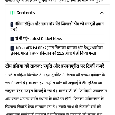
वोल्टेज ड्रामे को लेकर दुनिया भर के क्रिकेट फैंस की सांसें थमी हुई हैं।
Contents
जेमिमा रोड्रिग्स और ऋचा घोष जैसे खिलाड़ी टीम को मजबूती प्रदान
करते
ये भी पढ़े– Latest Cricket News
IND vs AFG 1st ODI: शुभमन गिल का धमाका और डेब्यू स्टार्स का
तूफान, भारत ने अफगानिस्तान को 22.5 ओवर में ही किया पस्त।
टीम इंडिया की ताकत: स्मृति और हरमनप्रीत पर टिकीं नजरें
भारतीय महिला क्रिकेट टीम इस टूर्नामेंट में खिताब की प्रबल दावेदार के
रूप में उतरी है। कप्तान हरमनप्रीत कौर की अगुवाई में टीम इंडिया का
संतुलन बेहद मजबूत दिखाई दे रहा है। बल्लेबाजी की जिम्मेदारी उपकप्तान
और स्टार ओपनर स्मृति मंधाना के कंधों पर होगी, जिनका पाकिस्तान के
खिलाफ रिकॉर्ड बेहद शानदार रहा है। इसके साथ ही शेफाली वर्मा की
आक्रामक बल्लेबाजी पावरप्ले में पाकिस्तान के गेंदबाजों की लाइन-लेंथ