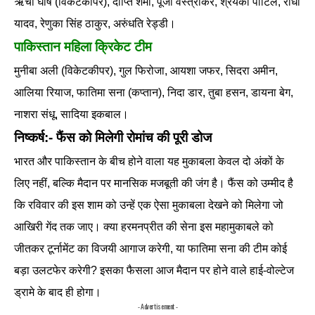
ऋचा घोष (विकेटकीपर), दीप्ति शर्मा, पूजा वस्त्राकर, श्रेयंका पाटिल, राधा
यादव, रेणुका सिंह ठाकुर, अरुंधति रेड्डी।
पाकिस्तान महिला क्रिकेट टीम
मुनीबा अली (विकेटकीपर), गुल फिरोजा, आयशा जफर, सिदरा अमीन,
आलिया रियाज, फातिमा सना (कप्तान), निदा डार, तुबा हसन, डायना बेग,
नाशरा संधू, सादिया इकबाल।
निष्कर्ष:- फैंस को मिलेगी रोमांच की पूरी डोज
भारत और पाकिस्तान के बीच होने वाला यह मुकाबला केवल दो अंकों के
लिए नहीं, बल्कि मैदान पर मानसिक मजबूती की जंग है। फैंस को उम्मीद है
कि रविवार की इस शाम को उन्हें एक ऐसा मुकाबला देखने को मिलेगा जो
आखिरी गेंद तक जाए। क्या हरमनप्रीत की सेना इस महामुकाबले को
जीतकर टूर्नामेंट का विजयी आगाज करेगी, या फातिमा सना की टीम कोई
बड़ा उलटफेर करेगी? इसका फैसला आज मैदान पर होने वाले हाई-वोल्टेज
ड्रामे के बाद ही होगा।
- Advertisement -