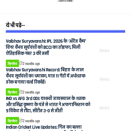
- Advertisement -
ये भी पढ़े--
Vaibhav Suryavanshi: IPL 2026 के ‘ऑरेंज कैप’
विनर वैभव सूर्यवंशी को BCCI का तोहफा, मिली
क्रिकेट
ऐतिहासिक नंबर 3 की जर्सी
क्रिकेट
2 months ago
Vaibhav Suryavanshi Record: बिहार के लाल
वैभव सूर्यवंशी का धमाका, मात्र 11 गेंदों में अर्धशतक
क्रिकेट
ठोक बनाया वर्ल्ड रिकॉर्ड।
क्रिकेट
2 months ago
IND vs AFG 3rd ODI: यशस्वी जायसवाल के शतक
और प्रसिद्ध कृष्णा के पंजे से भारत ने अफगानिस्तान को
क्रिकेट
9 विकेट से रौंदा, सीरीज 3-0 से जीती
क्रिकेट
2 months ago
Indian Cricket Live Updates: गिल का बल्ला