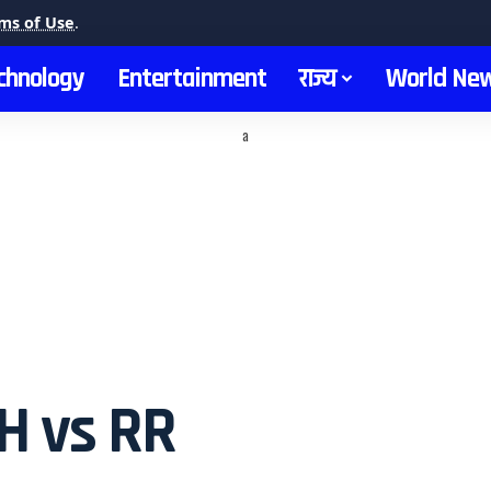
ms of Use
.
chnology
Entertainment
राज्य
World Ne
a
H vs RR