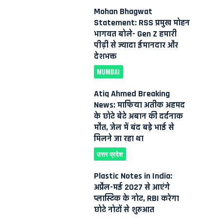
Mohan Bhagwat
Statement: RSS प्रमुख मोहन
भागवत बोले- Gen Z हमारी
पीढ़ी से ज्यादा ईमानदार और
देशभक्त
MUMBAI
Atiq Ahmed Breaking
News: माफिया अतीक अहमद
के छोटे बेटे अबान की दर्दनाक
मौत, जेल में बंद बड़े भाई से
मिलने जा रहा था
उत्तर प्रदेश
Plastic Notes in India:
अप्रैल-मई 2027 से आएंगे
प्लास्टिक के नोट, RBI करेगा
छोटे नोटों से शुरुआत