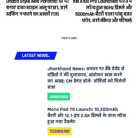
Dhaba Style Aloo Paratha: घर पर
itel A100 Pro Launched: भारत में
बनाएं ढाबा स्टाइल आलू पराठा, जानें
लॉन्च हुआ 90Hz डिस्प्ले और
स्टफिंग न फटने का असली राज।
5000mAh बैटरी वाला धांसू बजट
फोन, जानें कीमत और फीचर्स।
- Advertisement -
LATEST NEWS..
Jharkhand News: अनशन पर बैठे देवेंद्र से
मंत्रियों ने की मुलाकात, आंदोलन खत्म करने
का आग्रह; CM हेमंत बोले- दोषियों को मिलेगी
सजा
JHARKHAND
Moto Pad 70 Launch: 10,200mAh
बैटरी और 12.1-इंच 2.5K डिस्प्ले के साथ लॉन्च
हुआ नया टैबलेट
TECHNOLOGY