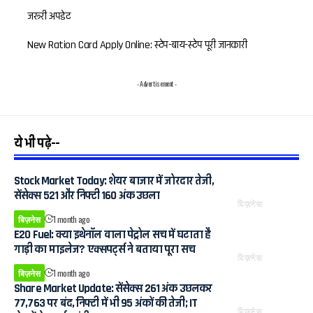
जरूरी अपडेट
New Ration Card Apply Online: स्टेप-बाय-स्टेप पूरी जानकारी
- Advertisement -
ये भी पढ़े--
Stock Market Today: शेयर बाजार में जोरदार तेजी,
सेंसेक्स 521 और निफ्टी 160 अंक उछला
बिज़नेस
बिज़नेस
1 month ago
E20 Fuel: क्या इथेनॉल वाला पेट्रोल सच में घटाता है
गाड़ी का माइलेज? एक्सपर्ट्स ने बताया पूरा सच
बिज़नेस
बिज़नेस
1 month ago
Share Market Update: सेंसेक्स 261 अंक उछलकर
77,763 पर बंद, निफ्टी में भी 95 अंकों की तेजी; IT
बिज़नेस