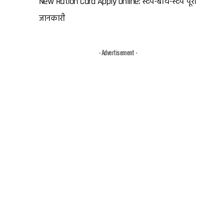
New Ration Card Apply Online: स्टेप-बाय-स्टेप पूरी
जानकारी
- Advertisement -