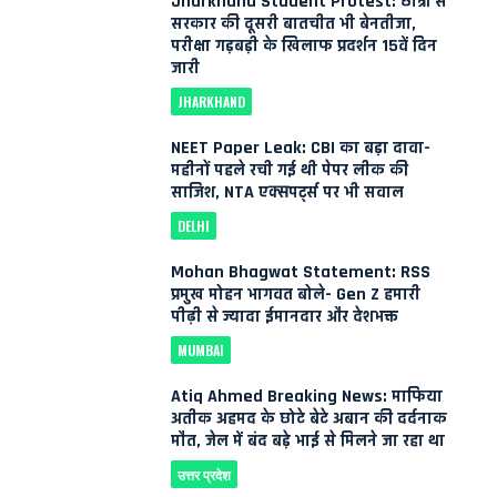
Jharkhand Student Protest: छात्रों से
सरकार की दूसरी बातचीत भी बेनतीजा,
परीक्षा गड़बड़ी के खिलाफ प्रदर्शन 15वें दिन
जारी
JHARKHAND
NEET Paper Leak: CBI का बड़ा दावा-
महीनों पहले रची गई थी पेपर लीक की
साजिश, NTA एक्सपर्ट्स पर भी सवाल
DELHI
Mohan Bhagwat Statement: RSS
प्रमुख मोहन भागवत बोले- Gen Z हमारी
पीढ़ी से ज्यादा ईमानदार और देशभक्त
MUMBAI
Atiq Ahmed Breaking News: माफिया
अतीक अहमद के छोटे बेटे अबान की दर्दनाक
मौत, जेल में बंद बड़े भाई से मिलने जा रहा था
उत्तर प्रदेश