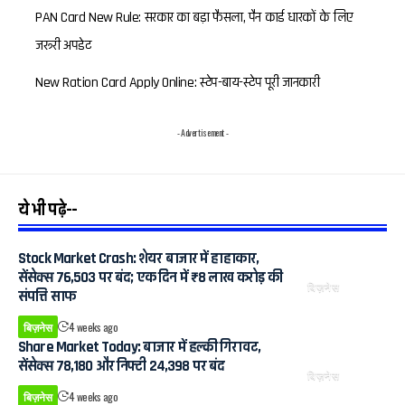
PAN Card New Rule: सरकार का बड़ा फैसला, पैन कार्ड धारकों के लिए
जरूरी अपडेट
New Ration Card Apply Online: स्टेप-बाय-स्टेप पूरी जानकारी
- Advertisement -
ये भी पढ़े--
Stock Market Crash: शेयर बाजार में हाहाकार,
सेंसेक्स 76,503 पर बंद; एक दिन में ₹8 लाख करोड़ की
बिज़नेस
संपत्ति साफ
बिज़नेस
4 weeks ago
Share Market Today: बाजार में हल्की गिरावट,
सेंसेक्स 78,180 और निफ्टी 24,398 पर बंद
बिज़नेस
बिज़नेस
4 weeks ago