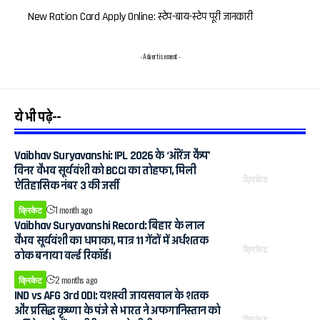
New Ration Card Apply Online: स्टेप-बाय-स्टेप पूरी जानकारी
- Advertisement -
ये भी पढ़े--
Vaibhav Suryavanshi: IPL 2026 के ‘ऑरेंज कैप’
विनर वैभव सूर्यवंशी को BCCI का तोहफा, मिली
क्रिकेट
ऐतिहासिक नंबर 3 की जर्सी
क्रिकेट
1 month ago
Vaibhav Suryavanshi Record: बिहार के लाल
वैभव सूर्यवंशी का धमाका, मात्र 11 गेंदों में अर्धशतक
क्रिकेट
ठोक बनाया वर्ल्ड रिकॉर्ड।
क्रिकेट
2 months ago
IND vs AFG 3rd ODI: यशस्वी जायसवाल के शतक
और प्रसिद्ध कृष्णा के पंजे से भारत ने अफगानिस्तान को
क्रिकेट