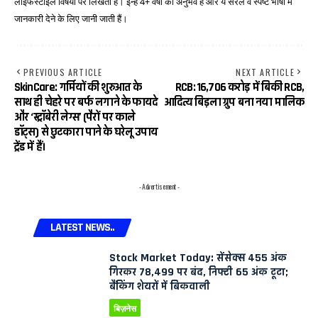
लाइफस्टाइल विषयों पर लिखती हैं। इन्हें 4+ वर्षों का अनुभव है और ये सरल व स्पष्ट भाषा में
जानकारी देने के लिए जानी जाती हैं।
PREVIOUS ARTICLE
NEXT ARTICLE
SkinCare: गर्मियों की शुरुआत के
RCB: ₹16,706 करोड़ में बिकी RCB,
साथ ही चेहरे पर बर्फ लगाने के फायदे
आदित्य बिड़ला ग्रुप बना नया मालिक
और ‘स्ट्रॉबेरी लेग्स’ (पैरों पर काले
डॉट्स) से छुटकारा पाने के घरेलू उपाय
ट्रेंड में हैं।
- Advertisement -
LATEST NEWS..
Stock Market Today: सेंसेक्स 455 अंक
गिरकर 78,499 पर बंद, निफ्टी 65 अंक टूटा;
बैंकिंग शेयरों में बिकवाली
बिज़नेस