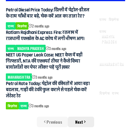
Petrol Diesel Price Today: दिल्ली में पेट्रोल-डीजल
के दाम चौथी बार बढ़े, चेक करें आज का ताजा रेट?
राज्य
बिज़नेस
राज्य
बिज़नेस
2 months ago
राज्य
Ratlam Rajdhani Express Fire: रतलाम में
MADHYA
राजधानी एक्सप्रेस के AC कोच में लगी भीषण आग।
PRADESH
राज्य
MADHYA PRADESH
3 months ago
NEET UG Paper Leak Case: NEET केस में बड़ी
गिरफ्तारी, NTA की एक्सपर्ट टीचर ने कैसे किया
MAHARASHTRA
बायोलॉजी का पेपर लीक? पढ़ें पूरी ख़बर
MAHARASHTRA
3 months ago
Petrol Rate Today: पेट्रोल की कीमतों में आया बड़ा
बदलाव, गाड़ी की टंकी फुल कराने से पहले चेक करें
बिज़नेस
राज्य
लेटेस्ट रेट
बिज़नेस
राज्य
3 months ago
Previous
Next