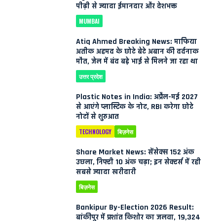
पीढ़ी से ज्यादा ईमानदार और देशभक्त
MUMBAI
Atiq Ahmed Breaking News: माफिया
अतीक अहमद के छोटे बेटे अबान की दर्दनाक
मौत, जेल में बंद बड़े भाई से मिलने जा रहा था
उत्तर प्रदेश
Plastic Notes in India: अप्रैल-मई 2027
से आएंगे प्लास्टिक के नोट, RBI करेगा छोटे
नोटों से शुरुआत
TECHNOLOGY
बिज़नेस
Share Market News: सेंसेक्स 152 अंक
उछला, निफ्टी 10 अंक चढ़ा; इन सेक्टर्स में रही
सबसे ज्यादा खरीदारी
बिज़नेस
Bankipur By-Election 2026 Result:
बांकीपुर में प्रशांत किशोर का जलवा, 19,324