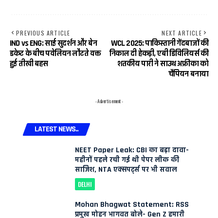
PREVIOUS ARTICLE
NEXT ARTICLE
IND vs ENG: साई सुदर्शन और बेन
WCL 2025: पाकिस्तानी गेंदबाजों की
डकेट के बीच पवेलियन लौटते वक्त
निकाल दी हेकड़ी, एबी डिविलियर्स की
हुई तीखी बहस
शतकीय पारी ने साउथ अफ्रीका को
चैंपियन बनाया
- Advertisement -
LATEST NEWS..
NEET Paper Leak: CBI का बड़ा दावा-
महीनों पहले रची गई थी पेपर लीक की
साजिश, NTA एक्सपर्ट्स पर भी सवाल
DELHI
Mohan Bhagwat Statement: RSS
प्रमुख मोहन भागवत बोले- Gen Z हमारी