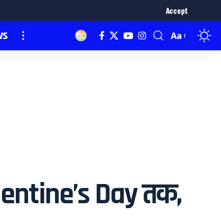
Accept
ws
Aa
lentine’s Day तक,