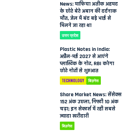
News: माफिया अतीक अहमद
के छोटे बेटे अबान की दर्दनाक
मौत, जेल में बंद बड़े भाई से
मिलने जा रहा था
उत्तर प्रदेश
Plastic Notes in India:
अप्रैल-मई 2027 से आएंगे
प्लास्टिक के नोट, RBI करेगा
छोटे नोटों से शुरुआत
TECHNOLOGY
बिज़नेस
Share Market News: सेंसेक्स
152 अंक उछला, निफ्टी 10 अंक
चढ़ा; इन सेक्टर्स में रही सबसे
ज्यादा खरीदारी
बिज़नेस