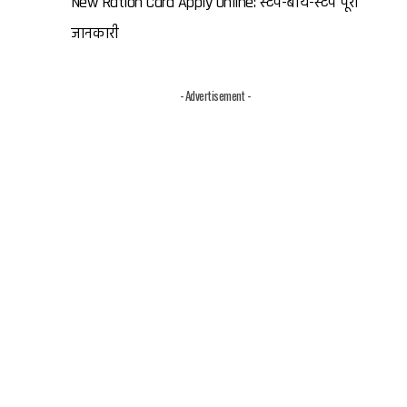
New Ration Card Apply Online: स्टेप-बाय-स्टेप पूरी
जानकारी
- Advertisement -