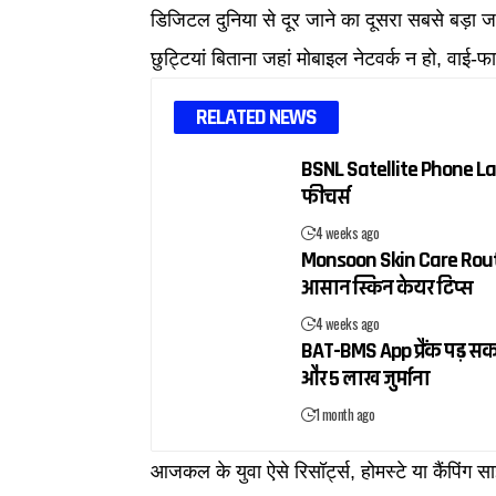
डिजिटल दुनिया से दूर जाने का दूसरा सबसे बड़ा
छुट्टियां बिताना जहां मोबाइल नेटवर्क न हो, वा
RELATED NEWS
BSNL Satellite Phone La
फीचर्स
4 weeks ago
Monsoon Skin Care Routine
आसान स्किन केयर टिप्स
4 weeks ago
BAT-BMS App प्रैंक पड़ सक
और ₹5 लाख जुर्माना
1 month ago
आजकल के युवा ऐसे रिसॉर्ट्स, होमस्टे या कैंपिंग साइ