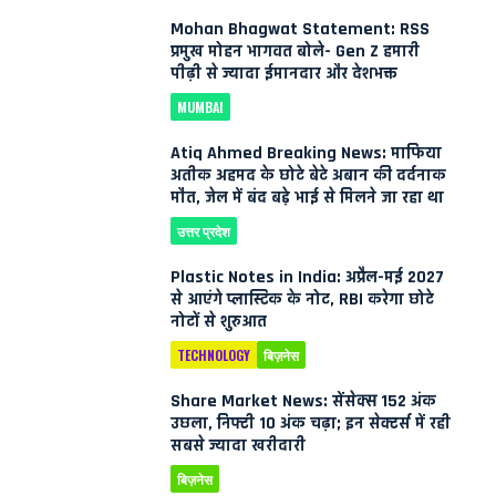
Mohan Bhagwat Statement: RSS
प्रमुख मोहन भागवत बोले- Gen Z हमारी
पीढ़ी से ज्यादा ईमानदार और देशभक्त
MUMBAI
Atiq Ahmed Breaking News: माफिया
अतीक अहमद के छोटे बेटे अबान की दर्दनाक
मौत, जेल में बंद बड़े भाई से मिलने जा रहा था
उत्तर प्रदेश
Plastic Notes in India: अप्रैल-मई 2027
से आएंगे प्लास्टिक के नोट, RBI करेगा छोटे
नोटों से शुरुआत
TECHNOLOGY
बिज़नेस
Share Market News: सेंसेक्स 152 अंक
उछला, निफ्टी 10 अंक चढ़ा; इन सेक्टर्स में रही
सबसे ज्यादा खरीदारी
बिज़नेस