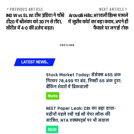
PREVIOUS ARTICLE
NEXT ARTICLE
IND W vs SL W: टीम इंडिया ने चौथे
Aravalli Hills: अरावली हिल्स मामले
टी20 में श्रीलंका को 30 रन से रौंदा,
में सुप्रीम कोर्ट का बड़ा कदम, अपने ही
सीरीज में 4-0 की अजेय बढ़त।
फैसले पर लगाई रोक
- Advertisement -
LATEST NEWS..
Stock Market Today: सेंसेक्स 455 अंक
गिरकर 78,499 पर बंद, निफ्टी 65 अंक टूटा;
बैंकिंग शेयरों में बिकवाली
बिज़नेस
NEET Paper Leak: CBI का बड़ा दावा-
महीनों पहले रची गई थी पेपर लीक की
साजिश, NTA एक्सपर्ट्स पर भी सवाल
DELHI