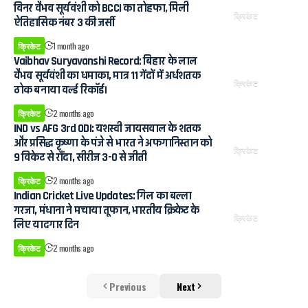
विनर वैभव सूर्यवंशी को BCCI का तोहफा, मिली
क्रिकेट
ऐतिहासिक नंबर 3 की जर्सी
क्रिकेट
1 month ago
Vaibhav Suryavanshi Record: बिहार के लाल
वैभव सूर्यवंशी का धमाका, मात्र 11 गेंदों में अर्धशतक
क्रिकेट
ठोक बनाया वर्ल्ड रिकॉर्ड।
क्रिकेट
2 months ago
IND vs AFG 3rd ODI: यशस्वी जायसवाल के शतक
और प्रसिद्ध कृष्णा के पंजे से भारत ने अफगानिस्तान को
क्रिकेट
9 विकेट से रौंदा, सीरीज 3-0 से जीती
क्रिकेट
2 months ago
Indian Cricket Live Updates: गिल का बल्ला
गरजा, मंधाना ने मचाया तूफान, भारतीय क्रिकेट के
क्रिकेट
लिए यादगार दिन
क्रिकेट
2 months ago
Previous
Next