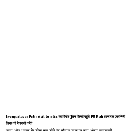
Live updates on Putin visit to India: व्लादिमीर पुतिन दिल्ली पहुंचे, PM Modi आज रात एक निजी
डिनर की मेजबानी करेंगे
रूस और भारत के बीच इस दौरे के दौरान लगभग दस अंतर-सरकारी