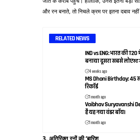
जीत के करीब पहुंचे। हालांकि, उनसे इतनी बड़ी सा
और रन बनाते, तो निचले क्रम पर इतना दबाव न
RELATED NEWS
IND vs ENG: भारत की T20 में
बनाया दूसरा सबसे लोएस्ट 
4 weeks ago
MS Dhoni Birthday: 45 सा
रिकॉर्ड
1 month ago
Vaibhav Suryavanshi Debut:
है यह नया वंडर बॉय।
1 month ago
3. अतिरिक्त रनों की ‘बारिश