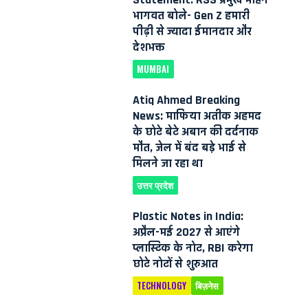
भागवत बोले- Gen Z हमारी
पीढ़ी से ज्यादा ईमानदार और
देशभक्त
MUMBAI
Atiq Ahmed Breaking
News: माफिया अतीक अहमद
के छोटे बेटे अबान की दर्दनाक
मौत, जेल में बंद बड़े भाई से
मिलने जा रहा था
उत्तर प्रदेश
Plastic Notes in India:
अप्रैल-मई 2027 से आएंगे
प्लास्टिक के नोट, RBI करेगा
छोटे नोटों से शुरुआत
TECHNOLOGY
बिज़नेस