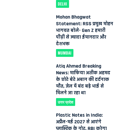
DELHI
Mohan Bhagwat
Statement: RSS प्रमुख मोहन
भागवत बोले- Gen Z हमारी
पीढ़ी से ज्यादा ईमानदार और
देशभक्त
MUMBAI
Atiq Ahmed Breaking
News: माफिया अतीक अहमद
के छोटे बेटे अबान की दर्दनाक
मौत, जेल में बंद बड़े भाई से
मिलने जा रहा था
उत्तर प्रदेश
Plastic Notes in India:
अप्रैल-मई 2027 से आएंगे
प्लास्टिक के नोट, RBI करेगा