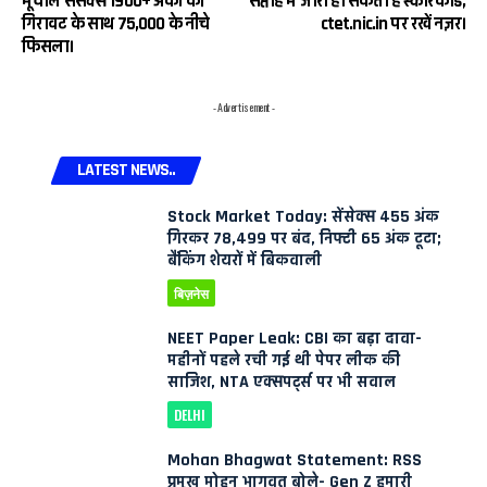
भूचाल सेंसेक्स 1900+ अंकों की
सप्ताह में जारी हो सकता है स्कोरकार्ड,
गिरावट के साथ 75,000 के नीचे
ctet.nic.in पर रखें नज़र।
फिसला।
- Advertisement -
LATEST NEWS..
Stock Market Today: सेंसेक्स 455 अंक
गिरकर 78,499 पर बंद, निफ्टी 65 अंक टूटा;
बैंकिंग शेयरों में बिकवाली
बिज़नेस
NEET Paper Leak: CBI का बड़ा दावा-
महीनों पहले रची गई थी पेपर लीक की
साजिश, NTA एक्सपर्ट्स पर भी सवाल
DELHI
Mohan Bhagwat Statement: RSS
प्रमुख मोहन भागवत बोले- Gen Z हमारी