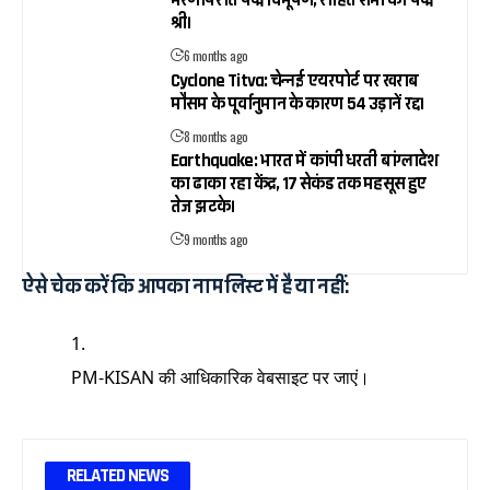
मरणोपरांत पद्म विभूषण, रोहित शर्मा को पद्म
श्री।
6 months ago
Cyclone Titva: चेन्नई एयरपोर्ट पर खराब
मौसम के पूर्वानुमान के कारण 54 उड़ानें रद्द।
8 months ago
Earthquake: भारत में कांपी धरती बांग्लादेश
का ढाका रहा केंद्र, 17 सेकंड तक महसूस हुए
तेज झटके।
9 months ago
ऐसे चेक करें कि आपका नाम लिस्ट में है या नहीं:
PM-KISAN की आधिकारिक वेबसाइट
पर जाएं।
RELATED NEWS