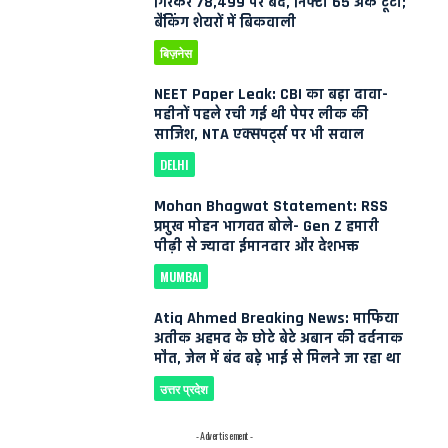
गिरकर 78,499 पर बंद, निफ्टी 65 अंक टूटा;
बैंकिंग शेयरों में बिकवाली
बिज़नेस
NEET Paper Leak: CBI का बड़ा दावा-
महीनों पहले रची गई थी पेपर लीक की
साजिश, NTA एक्सपर्ट्स पर भी सवाल
DELHI
Mohan Bhagwat Statement: RSS
प्रमुख मोहन भागवत बोले- Gen Z हमारी
पीढ़ी से ज्यादा ईमानदार और देशभक्त
MUMBAI
Atiq Ahmed Breaking News: माफिया
अतीक अहमद के छोटे बेटे अबान की दर्दनाक
मौत, जेल में बंद बड़े भाई से मिलने जा रहा था
उत्तर प्रदेश
- Advertisement -