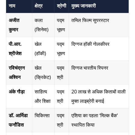
नाम
क्षेत्र
श्रेणी
मुख्य जानकारी
अजीत
कला
पद्म
तमिल फिल्म सुपरस्टार
कुमार
(सिनेमा)
भूषण
पी.आर.
खेल
पद्म
दिग्गज हॉकी गोलकीपर
श्रीजेश
(हॉकी)
भूषण
रविचंद्रन
खेल
पद्म
दिग्गज भारतीय स्पिनर
अश्विन
(क्रिकेट)
श्री
अंके गौड़ा
साहित्य
पद्म
20 लाख से अधिक किताबों वाली
और शिक्षा
श्री
मुफ्त लाइब्रेरी बनाई
डॉ. आर्मिडा
चिकित्सा
पद्म
एशिया का पहला ‘मिल्क बैंक’
फर्नांडिस
श्री
स्थापित किया