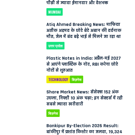
पीढ़ी से ज्यादा ईमानदार और देशभक्त
MUMBAI
Atiq Ahmed Breaking News: माफिया
अतीक अहमद के छोटे बेटे अबान की दर्दनाक
मौत, जेल में बंद बड़े भाई से मिलने जा रहा था
उत्तर प्रदेश
Plastic Notes in India: अप्रैल-मई 2027
से आएंगे प्लास्टिक के नोट, RBI करेगा छोटे
नोटों से शुरुआत
TECHNOLOGY
बिज़नेस
Share Market News: सेंसेक्स 152 अंक
उछला, निफ्टी 10 अंक चढ़ा; इन सेक्टर्स में रही
सबसे ज्यादा खरीदारी
बिज़नेस
Bankipur By-Election 2026 Result:
बांकीपुर में प्रशांत किशोर का जलवा, 19,324