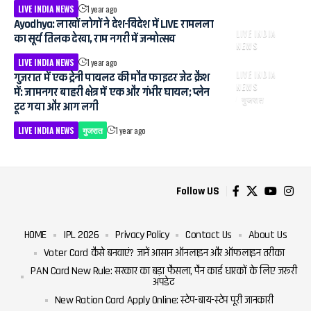
LIVE INDIA NEWS
1 year ago
Ayodhya: लाखों लोगों ने देश-विदेश में LIVE रामलला
LIVE INDIA
का सूर्य तिलक देखा, राम नगरी में जन्मोत्सव
NEWS
LIVE INDIA NEWS
1 year ago
LIVE INDIA
गुजरात में एक ट्रेनी पायलट की मौत फाइटर जेट क्रैश
NEWS
में: जामनगर बाहरी क्षेत्र में एक और गंभीर घायल; प्लेन
गुजरात
टूट गया और आग लगी
LIVE INDIA NEWS
गुजरात
1 year ago
Follow US
HOME
IPL 2026
Privacy Policy
Contact Us
About Us
Voter Card कैसे बनवाएं? जानें आसान ऑनलाइन और ऑफलाइन तरीका
PAN Card New Rule: सरकार का बड़ा फैसला, पैन कार्ड धारकों के लिए जरूरी
अपडेट
New Ration Card Apply Online: स्टेप-बाय-स्टेप पूरी जानकारी