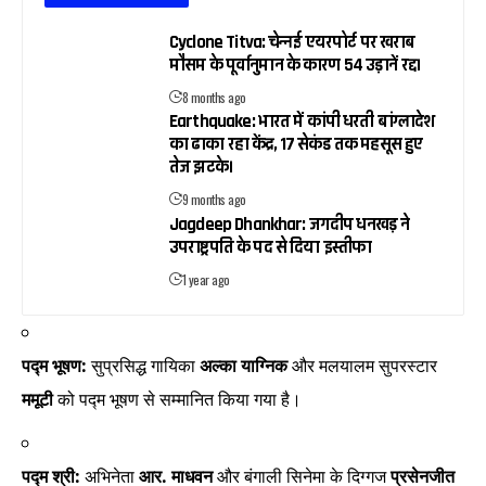
Cyclone Titva: चेन्नई एयरपोर्ट पर खराब
मौसम के पूर्वानुमान के कारण 54 उड़ानें रद्द।
8 months ago
Earthquake: भारत में कांपी धरती बांग्लादेश
का ढाका रहा केंद्र, 17 सेकंड तक महसूस हुए
तेज झटके।
9 months ago
Jagdeep Dhankhar: जगदीप धनखड़ ने
उपराष्ट्रपति के पद से दिया इस्तीफा
1 year ago
पद्म भूषण:
सुप्रसिद्ध गायिका
अल्का याग्निक
और मलयालम सुपरस्टार
ममूटी
को पद्म भूषण से सम्मानित किया गया है।
पद्म श्री:
अभिनेता
आर. माधवन
और बंगाली सिनेमा के दिग्गज
प्रसेनजीत