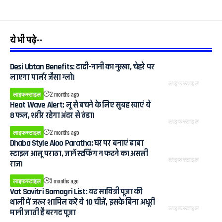
ये भी पढ़े--
Desi Ubtan Benefits: दादी-नानी का नुस्खा, चेहरे पर
लाएगा पार्लर जैसा ग्लो।
लाइफस्टाइल
लाइफस्टाइल
2 months ago
Heat Wave Alert: लू से बचने के लिए सुबह खाएं ये
8 फल, शरीर रहेगा अंदर से ठंडा।
लाइफस्टाइल
लाइफस्टाइल
2 months ago
Dhaba Style Aloo Paratha: घर पर बनाएं ढाबा
स्टाइल आलू पराठा, जानें स्टफिंग न फटने का असली
लाइफस्टाइल
राज।
लाइफस्टाइल
3 months ago
Vat Savitri Samagri List: वट सावित्री पूजा की
थाली में जरूर शामिल करें ये 10 चीजें, इसके बिना अधूरी
लाइफस्टाइल
मानी जाती है बरगद पूजा