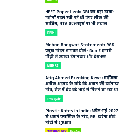
NEET Paper Leak: CBI का बड़ा दावा-
महीनों पहले रची गई थी पेपर लीक की
साजिश, NTA एक्सपर्ट्स पर भी सवाल
DELHI
Mohan Bhagwat Statement: RSS
प्रमुख मोहन भागवत बोले- Gen Z हमारी
पीढ़ी से ज्यादा ईमानदार और देशभक्त
MUMBAI
Atiq Ahmed Breaking News: माफिया
अतीक अहमद के छोटे बेटे अबान की दर्दनाक
मौत, जेल में बंद बड़े भाई से मिलने जा रहा था
उत्तर प्रदेश
Plastic Notes in India: अप्रैल-मई 2027
से आएंगे प्लास्टिक के नोट, RBI करेगा छोटे
नोटों से शुरुआत
TECHNOLOGY
बिज़नेस