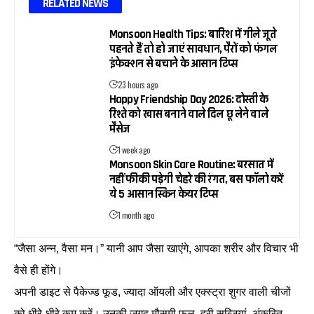
RELATED NEWS
Monsoon Health Tips: बारिश में गीले जूते
पहनते हैं तो हो जाएं सावधान, पैरों को फंगल
इंफेक्शन से बचाने के आसान टिप्स
23 hours ago
Happy Friendship Day 2026: दोस्ती के
रिश्ते को खास बनाने वाले दिल छू लेने वाले
मैसेज
1 week ago
Monsoon Skin Care Routine: बरसात में
नहीं फीकी पड़ेगी चेहरे की रंगत, बस फॉलो करें
ये 5 आसान स्किन केयर टिप्स
1 month ago
“जैसा अन्न, वैसा मन।” यानी आप जैसा खाएंगे, आपका शरीर और विचार भी
वैसे ही होंगे।
अपनी डाइट से पैकेज्ड फूड, ज्यादा ऑयली और एक्स्ट्रा शुगर वाली चीजों
को धीरे-धीरे कम करें। उनकी जगह मौसमी फल, हरी सब्जियां, अंकुरित