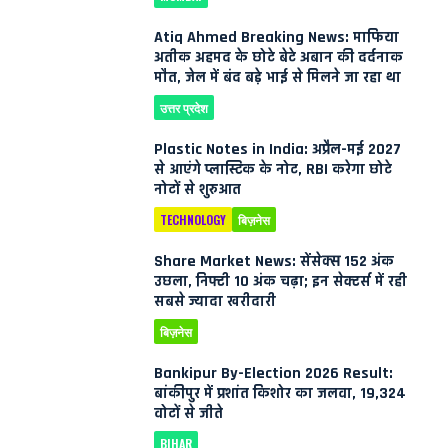
Atiq Ahmed Breaking News: माफिया
अतीक अहमद के छोटे बेटे अबान की दर्दनाक
मौत, जेल में बंद बड़े भाई से मिलने जा रहा था
उत्तर प्रदेश
Plastic Notes in India: अप्रैल-मई 2027
से आएंगे प्लास्टिक के नोट, RBI करेगा छोटे
नोटों से शुरुआत
TECHNOLOGY
बिज़नेस
Share Market News: सेंसेक्स 152 अंक
उछला, निफ्टी 10 अंक चढ़ा; इन सेक्टर्स में रही
सबसे ज्यादा खरीदारी
बिज़नेस
Bankipur By-Election 2026 Result:
बांकीपुर में प्रशांत किशोर का जलवा, 19,324
वोटों से जीते
BIHAR