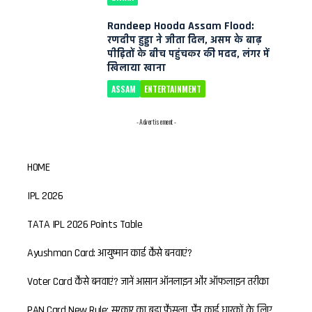
Randeep Hooda Assam Flood:
रणदीप हुड्डा ने जीता दिल, असम के बाढ़
पीड़ितों के बीच पहुंचकर की मदद, लंगर में
खिलाया खाना
ASSAM
ENTERTAINMENT
- Advertisement -
HOME
IPL 2026
TATA IPL 2026 Points Table
Ayushman Card: आयुष्मान कार्ड कैसे बनवाएं?
Voter Card कैसे बनवाएं? जानें आसान ऑनलाइन और ऑफलाइन तरीका
PAN Card New Rule: सरकार का बड़ा फैसला, पैन कार्ड धारकों के लिए