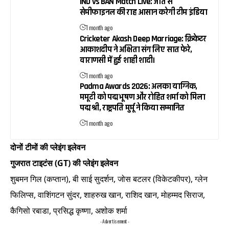
IND vs BAN Match Live: जीत से
सेमीफाइनल की राह आसान करेगी टीम इंडिया
1 month ago
Cricketer Akash Deep Marriage: क्रिकेटर
आकाशदीप ने अक्षिता संग लिए सात फेरे,
वाराणसी में हुई शाही शादी।
1 month ago
Padma Awards 2026: अलका याग्निक,
ममूटी को पद्म भूषण और रोहित शर्मा को मिला
पद्म श्री, राष्ट्रपति मुर्मू ने किया सम्मानित
1 month ago
दोनों टीमों की प्लेइंग इलेवन
गुजरात टाइटंस (GT) की प्लेइंग इलेवन
शुबमन गिल (कप्तान), बी साई सुदर्शन, जोस बटलर (विकेटकीपर), ग्लेन
फिलिप्स, वाशिंगटन सुंदर, शाहरुख खान, राशिद खान, मोहम्मद सिराज,
कैगिसो रबाडा, प्रसिद्ध कृष्णा, अशोक शर्मा
- Advertisement -