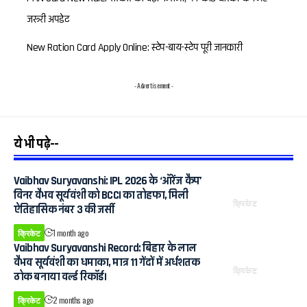
जरूरी अपडेट
New Ration Card Apply Online: स्टेप-बाय-स्टेप पूरी जानकारी
- Advertisement -
ये भी पढ़े--
Vaibhav Suryavanshi: IPL 2026 के ‘ऑरेंज कैप’
विनर वैभव सूर्यवंशी को BCCI का तोहफा, मिली
क्रिकेट
ऐतिहासिक नंबर 3 की जर्सी
क्रिकेट
1 month ago
Vaibhav Suryavanshi Record: बिहार के लाल
वैभव सूर्यवंशी का धमाका, मात्र 11 गेंदों में अर्धशतक
क्रिकेट
ठोक बनाया वर्ल्ड रिकॉर्ड।
क्रिकेट
2 months ago