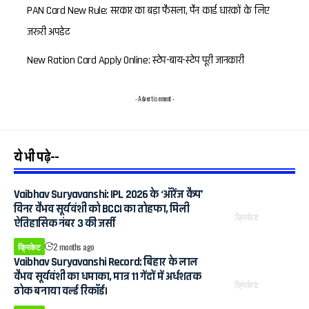
PAN Card New Rule: सरकार का बड़ा फैसला, पैन कार्ड धारकों के लिए
जरूरी अपडेट
New Ration Card Apply Online: स्टेप-बाय-स्टेप पूरी जानकारी
- Advertisement -
ये भी पढ़े--
Vaibhav Suryavanshi: IPL 2026 के ‘ऑरेंज कैप’
विनर वैभव सूर्यवंशी को BCCI का तोहफा, मिली
क्रिकेट
ऐतिहासिक नंबर 3 की जर्सी
क्रिकेट
2 months ago
Vaibhav Suryavanshi Record: बिहार के लाल
वैभव सूर्यवंशी का धमाका, मात्र 11 गेंदों में अर्धशतक
क्रिकेट
ठोक बनाया वर्ल्ड रिकॉर्ड।