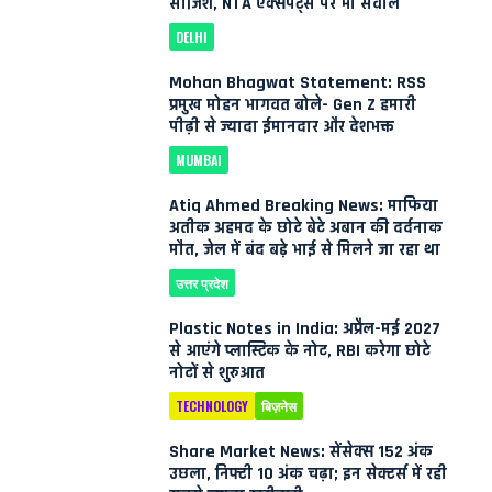
साजिश, NTA एक्सपर्ट्स पर भी सवाल
DELHI
Mohan Bhagwat Statement: RSS
प्रमुख मोहन भागवत बोले- Gen Z हमारी
पीढ़ी से ज्यादा ईमानदार और देशभक्त
MUMBAI
Atiq Ahmed Breaking News: माफिया
अतीक अहमद के छोटे बेटे अबान की दर्दनाक
मौत, जेल में बंद बड़े भाई से मिलने जा रहा था
उत्तर प्रदेश
Plastic Notes in India: अप्रैल-मई 2027
से आएंगे प्लास्टिक के नोट, RBI करेगा छोटे
नोटों से शुरुआत
TECHNOLOGY
बिज़नेस
Share Market News: सेंसेक्स 152 अंक
उछला, निफ्टी 10 अंक चढ़ा; इन सेक्टर्स में रही