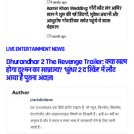
4 weeks ago
Aamir Khan Wedding: गौरी स्प्रैट संग आमिर
खान ने शुरू की नई जिंदगी, मुकेश अंबानी और
आशुतोष गोवारिकर समेत पहुंचे ये खास
मेहमान
1 month ago
LIVE ENTERTAINMENT NEWS
Dhurandhar 2 The Revenge Trailer: क्या खत्म
होगा दुश्मन का साम्राज्य? ‘धुरंधर 2 द रिवेंज’ में लौट
आया है पुराना अंदाज़।
Author
Live India News
SK SHARMA एक हिंदी कंटेंट राइटर हैं, जो न्यूज, क्रिकेट, बिज़नेस,
एंटरटेनमेंट और लाइफस्टाइल विषयों पर लिखती हैं। इन्हें 4+ वर्षों का
अनुभव है और ये सरल व स्पष्ट भाषा में जानकारी देने के लिए जानी
जाती हैं।