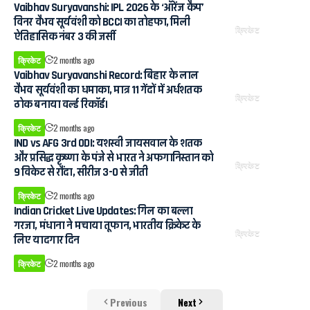
Vaibhav Suryavanshi: IPL 2026 के ‘ऑरेंज कैप’
विनर वैभव सूर्यवंशी को BCCI का तोहफा, मिली
क्रिकेट
ऐतिहासिक नंबर 3 की जर्सी
क्रिकेट
2 months ago
Vaibhav Suryavanshi Record: बिहार के लाल
वैभव सूर्यवंशी का धमाका, मात्र 11 गेंदों में अर्धशतक
क्रिकेट
ठोक बनाया वर्ल्ड रिकॉर्ड।
क्रिकेट
2 months ago
IND vs AFG 3rd ODI: यशस्वी जायसवाल के शतक
और प्रसिद्ध कृष्णा के पंजे से भारत ने अफगानिस्तान को
क्रिकेट
9 विकेट से रौंदा, सीरीज 3-0 से जीती
क्रिकेट
2 months ago
Indian Cricket Live Updates: गिल का बल्ला
गरजा, मंधाना ने मचाया तूफान, भारतीय क्रिकेट के
क्रिकेट
लिए यादगार दिन
क्रिकेट
2 months ago
Previous
Next