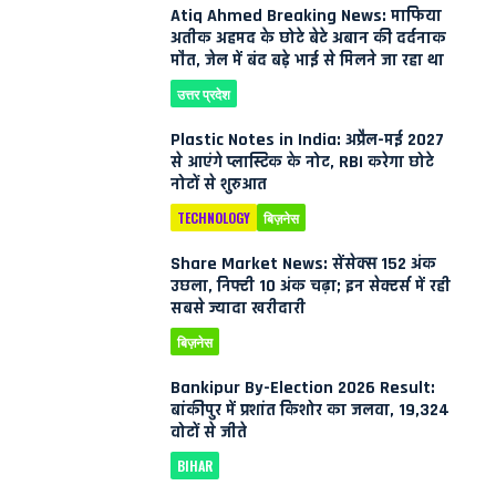
Atiq Ahmed Breaking News: माफिया
अतीक अहमद के छोटे बेटे अबान की दर्दनाक
मौत, जेल में बंद बड़े भाई से मिलने जा रहा था
उत्तर प्रदेश
Plastic Notes in India: अप्रैल-मई 2027
से आएंगे प्लास्टिक के नोट, RBI करेगा छोटे
नोटों से शुरुआत
TECHNOLOGY
बिज़नेस
Share Market News: सेंसेक्स 152 अंक
उछला, निफ्टी 10 अंक चढ़ा; इन सेक्टर्स में रही
सबसे ज्यादा खरीदारी
बिज़नेस
Bankipur By-Election 2026 Result:
बांकीपुर में प्रशांत किशोर का जलवा, 19,324
वोटों से जीते
BIHAR