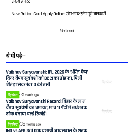
जरूरी अपडेट
New Ration Card Apply Online: स्टेप-बाय-स्टेप पूरी जानकारी
- Advertisement -
ये भी पढ़े--
Vaibhav Suryavanshi: IPL 2026 के ‘ऑरेंज कैप’
विनर वैभव सूर्यवंशी को BCCI का तोहफा, मिली
क्रिकेट
ऐतिहासिक नंबर 3 की जर्सी
क्रिकेट
1 month ago
Vaibhav Suryavanshi Record: बिहार के लाल
वैभव सूर्यवंशी का धमाका, मात्र 11 गेंदों में अर्धशतक
क्रिकेट
ठोक बनाया वर्ल्ड रिकॉर्ड।
क्रिकेट
2 months ago
IND vs AFG 3rd ODI: यशस्वी जायसवाल के शतक