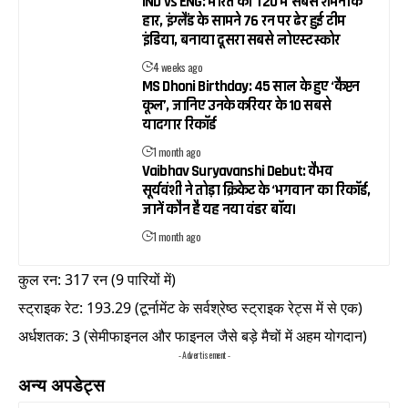
IND vs ENG: भारत की T20 में सबसे शर्मनाक
हार, इंग्लैंड के सामने 76 रन पर ढेर हुई टीम
इंडिया, बनाया दूसरा सबसे लोएस्ट स्कोर
4 weeks ago
MS Dhoni Birthday: 45 साल के हुए ‘कैप्टन
कूल’, जानिए उनके करियर के 10 सबसे
यादगार रिकॉर्ड
1 month ago
Vaibhav Suryavanshi Debut: वैभव
सूर्यवंशी ने तोड़ा क्रिकेट के ‘भगवान’ का रिकॉर्ड,
जानें कौन है यह नया वंडर बॉय।
1 month ago
कुल रन: 317 रन (9 पारियों में)
स्ट्राइक रेट: 193.29 (टूर्नामेंट के सर्वश्रेष्ठ स्ट्राइक रेट्स में से एक)
अर्धशतक: 3 (सेमीफाइनल और फाइनल जैसे बड़े मैचों में अहम योगदान)
- Advertisement -
अन्य अपडेट्स