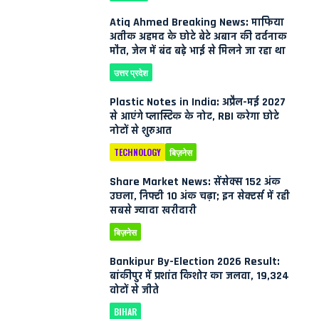
Atiq Ahmed Breaking News: माफिया
अतीक अहमद के छोटे बेटे अबान की दर्दनाक
मौत, जेल में बंद बड़े भाई से मिलने जा रहा था
उत्तर प्रदेश
Plastic Notes in India: अप्रैल-मई 2027
से आएंगे प्लास्टिक के नोट, RBI करेगा छोटे
नोटों से शुरुआत
TECHNOLOGY
बिज़नेस
Share Market News: सेंसेक्स 152 अंक
उछला, निफ्टी 10 अंक चढ़ा; इन सेक्टर्स में रही
सबसे ज्यादा खरीदारी
बिज़नेस
Bankipur By-Election 2026 Result:
बांकीपुर में प्रशांत किशोर का जलवा, 19,324
वोटों से जीते
BIHAR