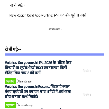
जरूरी अपडेट
New Ration Card Apply Online: स्टेप-बाय-स्टेप पूरी जानकारी
- Advertisement -
ये भी पढ़े--
Vaibhav Suryavanshi: IPL 2026 के ‘ऑरेंज कैप’
विनर वैभव सूर्यवंशी को BCCI का तोहफा, मिली
क्रिकेट
ऐतिहासिक नंबर 3 की जर्सी
क्रिकेट
1 month ago
Vaibhav Suryavanshi Record: बिहार के लाल
वैभव सूर्यवंशी का धमाका, मात्र 11 गेंदों में अर्धशतक
क्रिकेट
ठोक बनाया वर्ल्ड रिकॉर्ड।
क्रिकेट
2 months ago