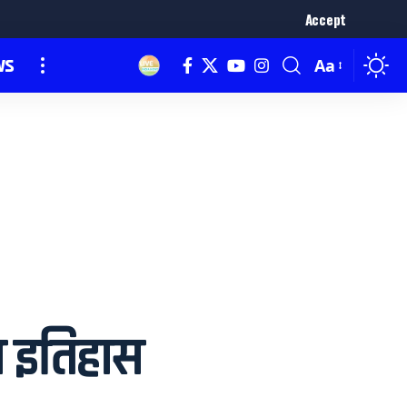
Accept
ws
Aa
चा इतिहास