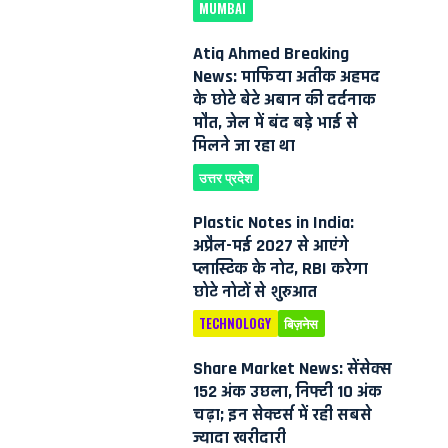
MUMBAI
Atiq Ahmed Breaking
News: माफिया अतीक अहमद
के छोटे बेटे अबान की दर्दनाक
मौत, जेल में बंद बड़े भाई से
मिलने जा रहा था
उत्तर प्रदेश
Plastic Notes in India:
अप्रैल-मई 2027 से आएंगे
प्लास्टिक के नोट, RBI करेगा
छोटे नोटों से शुरुआत
TECHNOLOGY
बिज़नेस
Share Market News: सेंसेक्स
152 अंक उछला, निफ्टी 10 अंक
चढ़ा; इन सेक्टर्स में रही सबसे
ज्यादा खरीदारी