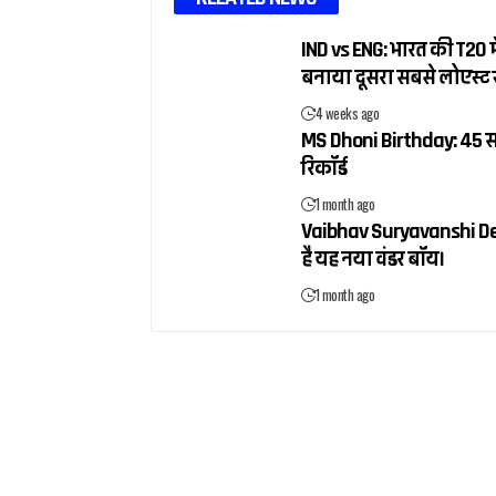
IND vs ENG: भारत की T20 में
बनाया दूसरा सबसे लोएस्ट 
4 weeks ago
MS Dhoni Birthday: 45 सा
रिकॉर्ड
1 month ago
Vaibhav Suryavanshi Debut:
है यह नया वंडर बॉय।
1 month ago