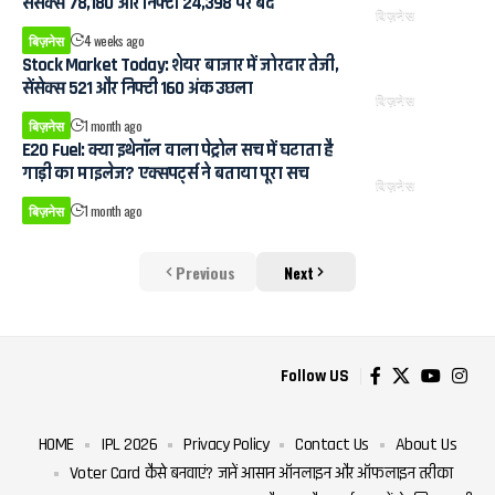
सेंसेक्स 78,180 और निफ्टी 24,398 पर बंद
बिज़नेस
बिज़नेस
4 weeks ago
Stock Market Today: शेयर बाजार में जोरदार तेजी,
सेंसेक्स 521 और निफ्टी 160 अंक उछला
बिज़नेस
बिज़नेस
1 month ago
E20 Fuel: क्या इथेनॉल वाला पेट्रोल सच में घटाता है
गाड़ी का माइलेज? एक्सपर्ट्स ने बताया पूरा सच
बिज़नेस
बिज़नेस
1 month ago
Previous
Next
Follow US
HOME
IPL 2026
Privacy Policy
Contact Us
About Us
Voter Card कैसे बनवाएं? जानें आसान ऑनलाइन और ऑफलाइन तरीका