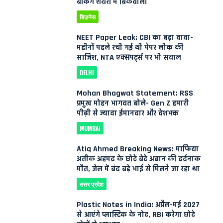
बैंकिंग शेयरों में बिकवाली
बिज़नेस
NEET Paper Leak: CBI का बड़ा दावा-
महीनों पहले रची गई थी पेपर लीक की
साजिश, NTA एक्सपर्ट्स पर भी सवाल
DELHI
Mohan Bhagwat Statement: RSS
प्रमुख मोहन भागवत बोले- Gen Z हमारी
पीढ़ी से ज्यादा ईमानदार और देशभक्त
MUMBAI
Atiq Ahmed Breaking News: माफिया
अतीक अहमद के छोटे बेटे अबान की दर्दनाक
मौत, जेल में बंद बड़े भाई से मिलने जा रहा था
उत्तर प्रदेश
Plastic Notes in India: अप्रैल-मई 2027
से आएंगे प्लास्टिक के नोट, RBI करेगा छोटे