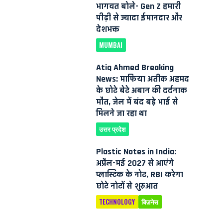
भागवत बोले- Gen Z हमारी
पीढ़ी से ज्यादा ईमानदार और
देशभक्त
MUMBAI
Atiq Ahmed Breaking
News: माफिया अतीक अहमद
के छोटे बेटे अबान की दर्दनाक
मौत, जेल में बंद बड़े भाई से
मिलने जा रहा था
उत्तर प्रदेश
Plastic Notes in India:
अप्रैल-मई 2027 से आएंगे
प्लास्टिक के नोट, RBI करेगा
छोटे नोटों से शुरुआत
TECHNOLOGY
बिज़नेस