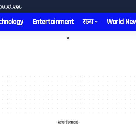
ms of Use
.
chnology
Entertainment
राज्य
World Ne
a
- Advertisement -