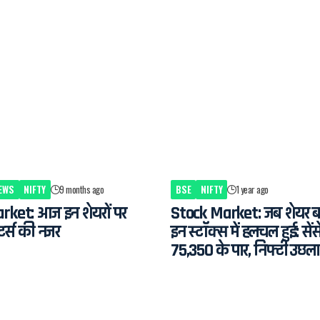
EWS
NIFTY
9 months ago
BSE
NIFTY
1 year ago
rket: आज इन शेयरों पर
Stock Market: जब शेयर बा
स्टर्स की नजर
इन स्टॉक्स में हलचल हुई: सें
75,350 के पार, निफ्टी उछला