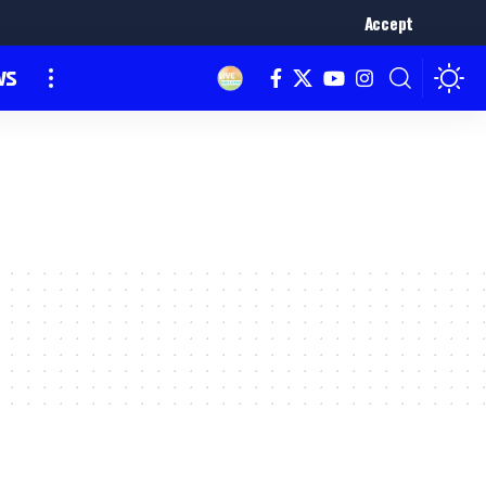
Accept
ws