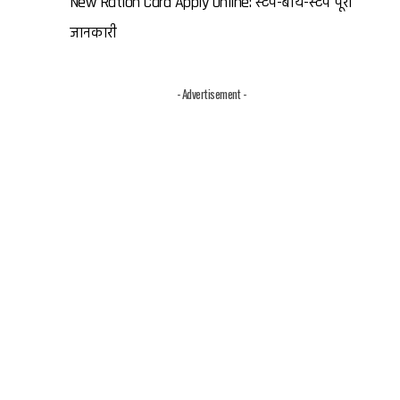
New Ration Card Apply Online: स्टेप-बाय-स्टेप पूरी
जानकारी
- Advertisement -