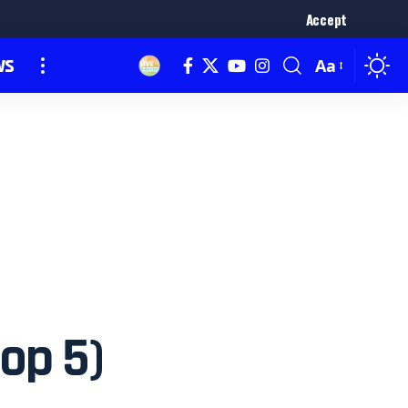
Accept
ws
Aa
Top 5)